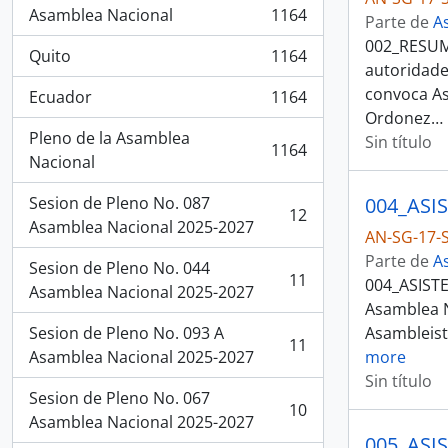
Asamblea Nacional
1164
Parte de
A
, 1164 resultados
002_RESUM
Quito
1164
, 1164 resultados
autoridade
convoca Asa
Ecuador
1164
, 1164 resultados
Ordonez
…
Pleno de la Asamblea
Sin título
1164
, 1164 resultados
Nacional
Sesion de Pleno No. 087
12
, 12 resultados
Asamblea Nacional 2025-2027
AN-SG-17-S
Parte de
A
Sesion de Pleno No. 044
11
004_ASISTE
, 11 resultados
Asamblea Nacional 2025-2027
Asamblea N
Sesion de Pleno No. 093 A
Asambleista
11
, 11 resultados
Asamblea Nacional 2025-2027
more
Sin título
Sesion de Pleno No. 067
10
, 10 resultados
Asamblea Nacional 2025-2027