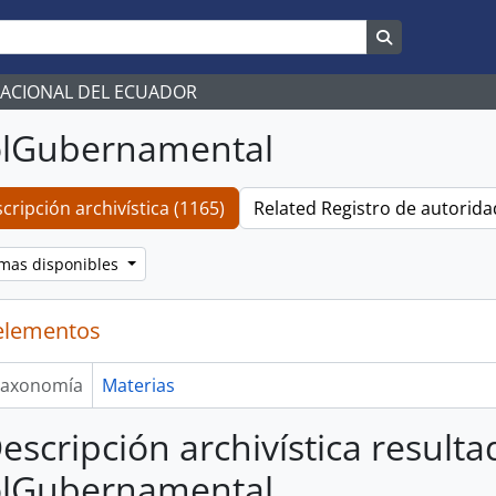
Search in br
NACIONAL DEL ECUADOR
olGubernamental
cripción archivística (1165)
Related Registro de autoridad
omas disponibles
elementos
axonomía
Materias
escripción archivística result
olGubernamental