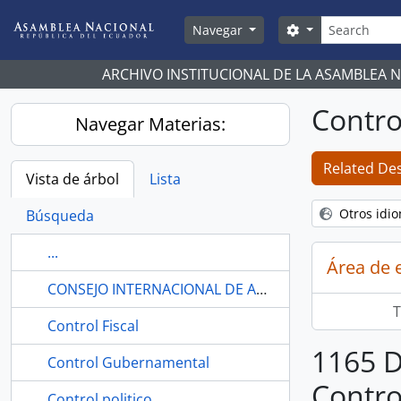
Skip to main content
Búsqueda
Search options
Navegar
ARCHIVO INSTITUCIONAL DE LA ASAMBLEA 
Contr
Navegar Materias:
Related Des
Vista de árbol
Lista
Otros idi
Búsqueda
...
Área de 
CONSEJO INTERNACIONAL DE ARCHIVOS. Norma Internacional General de Descripción, Estocolmo, Suecia 19-22 de septiembre 1999, 2° edición. [ISAD (G)2
T
Control Fiscal
1165 D
Control Gubernamental
Contr
Control politico