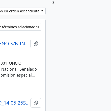
0
ción en orden ascendente
r términos relacionados
001_OFICIO SANTIAGO VALLEJO_23-04-25 SESION DEL PLENO S/N INSTALACION ASAMBLEA NACIONAL 2025-2027
Añadir al portapapeles
 001_OFICIO
 Nacional. Senalado
comision especial
…
002_RESUMEN EJECUTIVO_SESION INAUGURAL 2025-2029_14-05-25SESION DEL PLENO S/N INSTALACION ASAMBLEA NACIONAL 2025-2027
Añadir al portapapeles