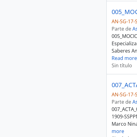
AN-SG-17-S
Parte de
A
005_MOCIO
Especializ
Saberes An
Read more
Sin título
AN-SG-17-S
Parte de
A
007_ACTA_0
1909-SSPPM
Marco Ninab
more