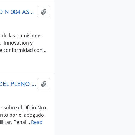
005_MOCION DIANA JACOME_26-05-25SESION DEL PLENO N 004 ASAMBLEA NACIONAL 2025-2027
Añadir al portapapeles
 de las Comisiones
a, Innovacion y
 de conformidad con
…
007_ACTA_005-AN-2025-2029_PLENO_27-05-2025SESION DEL PLENO N 005 ASAMBLEA NACIONAL 2025-2027
Añadir al portapapeles
sobre el Oficio Nro.
ito por el abogado
litar, Penal
…
Read