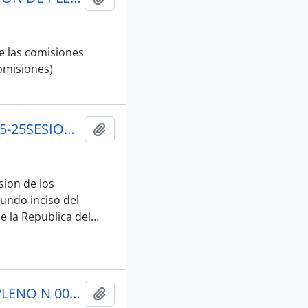
e las comisiones
omisiones)
001_CONVOCATORIA SESION No. 002-AN-2025-2029_17-05-25SESION DE PLENO N 002 ASAMBLEA NACIONAL 2025-2027
Añadir al portapapeles
ion de los
undo inciso del
de la Republica del
…
005_MOCION JANINA JADIRA RIZZO_19-05-25SESION DE PLENO N 002 ASAMBLEA NACIONAL 2025-2027
Añadir al portapapeles