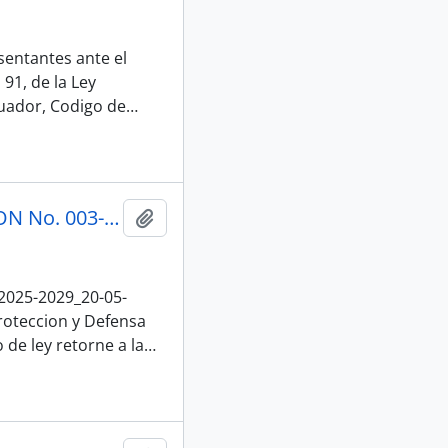
entantes ante el
91, de la Ley
cuador, Codigo de
…
002_ALCANCE DOCUMENTAL A LA CONVOCATORIA SESION No. 003-AN-2025-2029_20-05-25SESION DEL PLENO N 003 ASAMBLEA NACIONAL 2025-2027
Añadir al portapapeles
025-2029_20-05-
roteccion y Defensa
de ley retorne a la
…