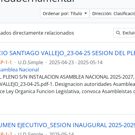
Ordenar por: Título
Dirección: Clasifica
tados directamente relacionados
Exclui
P-1-1
·
U.D.Simple
·
2025-04-23 - 2025-05-14
samblea Nacional
L PLENO S/N INSTALACION ASAMBLEA NACIONAL 2025-2027,
ALLEJO_23-04-25.pdf-1. Designacion autoridades Asamblea
nce Ley Organica Funcion Legislativa, convoca Asambleistas 
P-1-2
·
U.D.Simple
·
2025-05-14