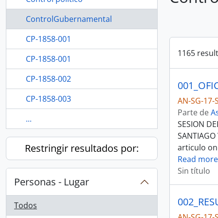
ControlGubernamental
CP-1858-001
1165 resul
CP-1858-001
CP-1858-002
CP-1858-003
AN-SG-17-S
Parte de
A
...
SESION DE
SANTIAGO V
Restringir resultados por:
articulo o
Read more
Sin título
Personas - Lugar
Todos
AN-SG-17-S