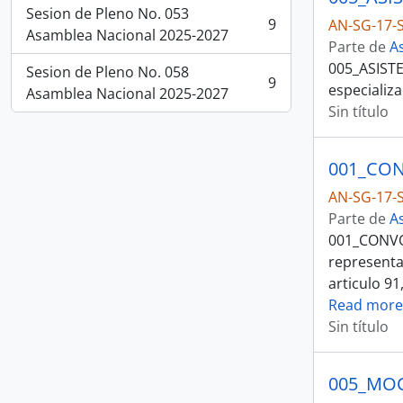
Sesion de Pleno No. 053
9
AN-SG-17-S
, 9 resultados
Asamblea Nacional 2025-2027
Parte de
A
005_ASISTE
Sesion de Pleno No. 058
9
especializ
, 9 resultados
Asamblea Nacional 2025-2027
Sin título
AN-SG-17-S
Parte de
A
001_CONVO
representa
articulo 91
Read more
Sin título