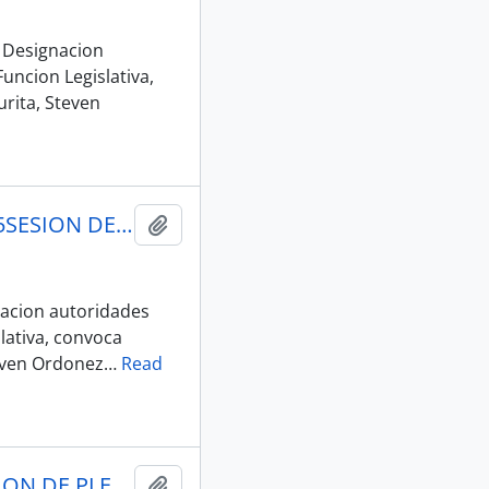
 Designacion
uncion Legislativa,
urita, Steven
004_ASISTENCIA_SESION INAUGURAL 2025-2029_14-05-25SESION DEL PLENO S/N INSTALACION ASAMBLEA NACIONAL 2025-2027
Añadir al portapapeles
acion autoridades
lativa, convoca
teven Ordonez
…
Read
005_ASISTENCIA_SESION_001-AN-2025-2029_16-05-25SESION DE PLENO N 001 ASAMBLEA NACIONAL 2025-2027
Añadir al portapapeles