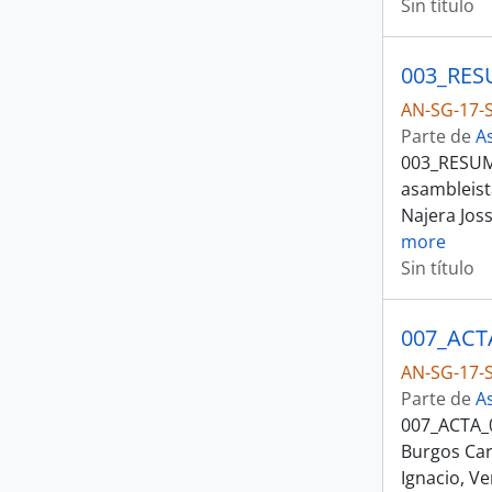
Sin título
AN-SG-17-S
Parte de
A
003_RESUM
asambleist
Najera Jos
more
Sin título
AN-SG-17-S
Parte de
A
007_ACTA_0
Burgos Car
Ignacio, V