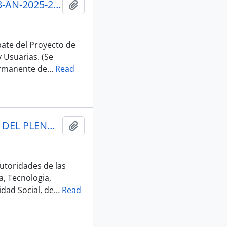
003_MOCION ANDRES CASTILLO_21-05-25 SESION No 003-AN-2025-2029_21-05-25SESION DEL PLENO N 003 ASAMBLEA NACIONAL 2025-2027
Añadir al portapapeles
te del Proyecto de
 Usuarias. (Se
ermanente de
…
Read
004_MOCION CHRISTOPHER JARAMILLO_26-05-25SESION DEL PLENO N 004 ASAMBLEA NACIONAL 2025-2027
Añadir al portapapeles
toridades de las
, Tecnologia,
idad Social, de
…
Read