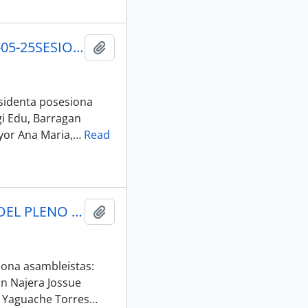
003_RESUMEN EJECUTIVO_SESION_006-AN-2025-2029_30-05-25SESION DEL PLENO N 006 ASAMBLEA NACIONAL 2025-2027
Añadir al portapapeles
sidenta posesiona
gi Edu, Barragan
yor Ana Maria,
…
Read
007_ACTA_006-AN-2025-2029_PLENO_30-05-2025SESION DEL PLENO N 006 ASAMBLEA NACIONAL 2025-2027
Añadir al portapapeles
ona asambleistas:
an Najera Jossue
, Yaguache Torres
…