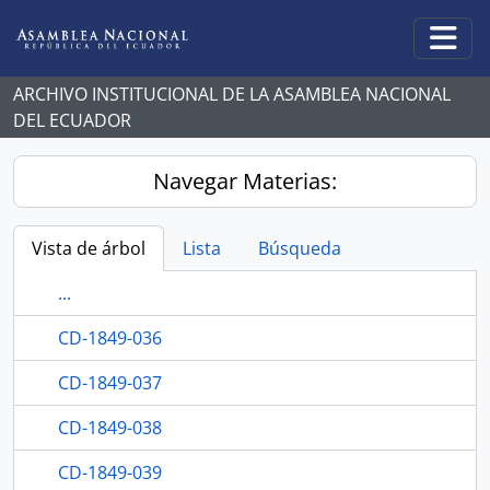
Skip to main content
Togg
ARCHIVO INSTITUCIONAL DE LA ASAMBLEA NACIONAL
DEL ECUADOR
Navegar Materias:
Vista de árbol
Lista
Búsqueda
...
CD-1849-036
CD-1849-037
CD-1849-038
CD-1849-039