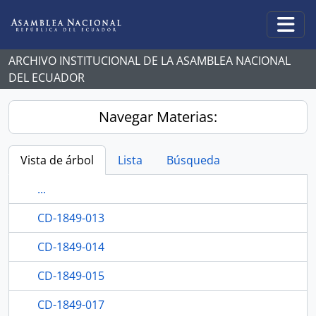
Skip to main content
Togg
ARCHIVO INSTITUCIONAL DE LA ASAMBLEA NACIONAL
DEL ECUADOR
Navegar Materias:
Vista de árbol
Lista
Búsqueda
...
CD-1849-013
CD-1849-014
CD-1849-015
CD-1849-017