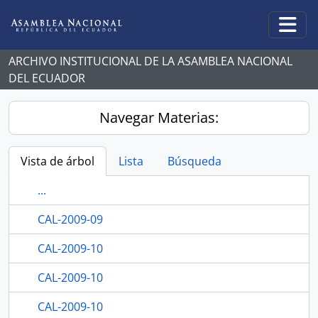
Skip to main content
Togg
ARCHIVO INSTITUCIONAL DE LA ASAMBLEA NACIONAL
DEL ECUADOR
Navegar Materias:
Vista de árbol
Lista
Búsqueda
...
CAL-2009-09
CAL-2009-10
CAL-2009-10
CAL-2009-10