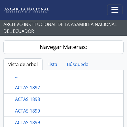
Skip to main content
Togg
ARCHIVO INSTITUCIONAL DE LA ASAMBLEA NACIONAL
DEL ECUADOR
Navegar Materias:
Vista de árbol
Lista
Búsqueda
...
ACTAS 1897
ACTAS 1898
ACTAS 1899
ACTAS 1899