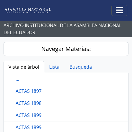
Skip to main content
Togg
ARCHIVO INSTITUCIONAL DE LA ASAMBLEA NACIONAL
DEL ECUADOR
Navegar Materias:
Vista de árbol
Lista
Búsqueda
...
ACTAS 1897
ACTAS 1898
ACTAS 1899
ACTAS 1899