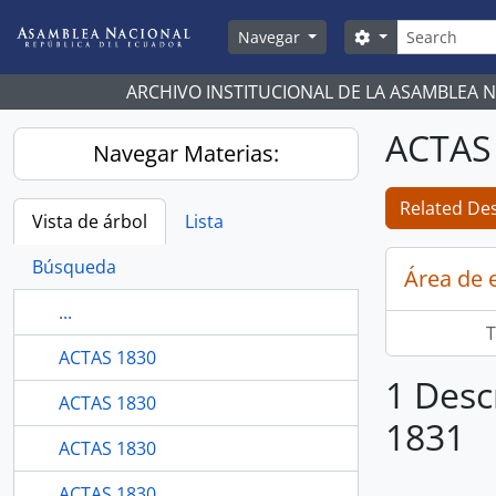
Skip to main content
Búsqueda
Search options
Navegar
ARCHIVO INSTITUCIONAL DE LA ASAMBLEA 
ACTAS
Navegar Materias:
Related Des
Vista de árbol
Lista
Búsqueda
Área de 
...
T
ACTAS 1830
1 Desc
ACTAS 1830
1831
ACTAS 1830
ACTAS 1830