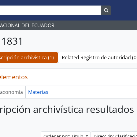
Search in br
NACIONAL DEL ECUADOR
 1831
cripción archivística (1)
Related Registro de autoridad (0
elementos
axonomía
Materias
ripción archivística resultado
Ordenar por: Título
Dirección: Clasifica