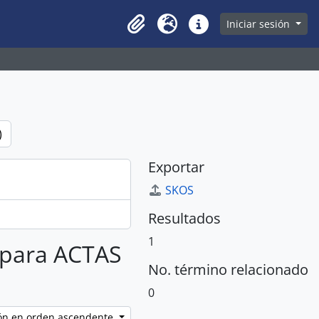
owse page
Iniciar sesión
Clipboard
Idioma
Enlaces rápidos
)
Exportar
SKOS
Resultados
1
s para ACTAS
No. término relacionado
0
ción en orden ascendente