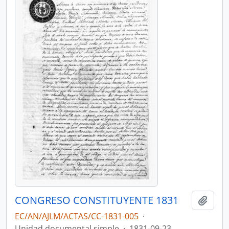
CONGRESO CONSTITUYENTE 1831
Añadi
EC/AN/AJLM/ACTAS/CC-1831-005
·
Unidad documental simple
·
1831-09-23