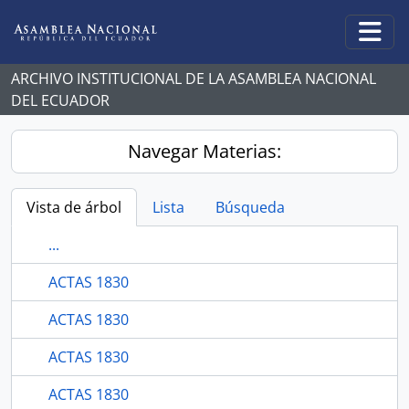
Skip to main content
Togg
ARCHIVO INSTITUCIONAL DE LA ASAMBLEA NACIONAL
DEL ECUADOR
Navegar Materias:
Vista de árbol
Lista
Búsqueda
...
ACTAS 1830
ACTAS 1830
ACTAS 1830
ACTAS 1830