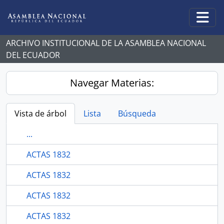
Skip to main content
Togg
ARCHIVO INSTITUCIONAL DE LA ASAMBLEA NACIONAL
DEL ECUADOR
Navegar Materias:
Vista de árbol
Lista
Búsqueda
...
ACTAS 1832
ACTAS 1832
ACTAS 1832
ACTAS 1832