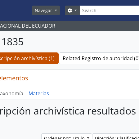
Búsqueda
Search options
Navegar
NACIONAL DEL ECUADOR
 1835
cripción archivística (1)
Related Registro de autoridad (0
elementos
axonomía
Materias
ripción archivística resultado
Ordenar por: Título
Dirección: Clasifica