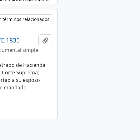
r términos relacionados
E 1835
Añadir al portapapeles
cumental simple
·
etrado de Hacienda
la Corte Suprema;
ertad a su esposo
rse mandado