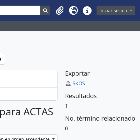
Search in browse page
Iniciar sesión
Clipboard
Idioma
Enlaces rápidos
)
Exportar
SKOS
Resultados
1
s para ACTAS
No. término relacionado
0
ción en orden ascendente