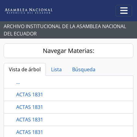
Skip to main content
Togg
ARCHIVO INSTITUCIONAL DE LA ASAMBLEA NACIONAL
DEL ECUADOR
Navegar Materias:
Vista de árbol
Lista
Búsqueda
...
ACTAS 1831
ACTAS 1831
ACTAS 1831
ACTAS 1831