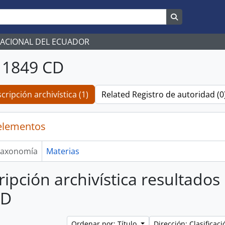
Search in br
NACIONAL DEL ECUADOR
 1849 CD
cripción archivística (1)
Related Registro de autoridad (0
elementos
axonomía
Materias
ripción archivística resultado
CD
Ordenar por: Título
Dirección: Clasifica