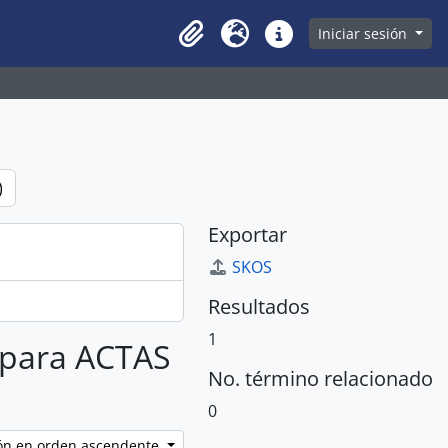
owse page
Iniciar sesión
Clipboard
Idioma
Enlaces rápidos
)
Exportar
SKOS
Resultados
1
s para ACTAS
No. término relacionado
0
ción en orden ascendente