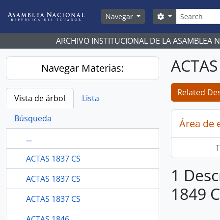
Skip to main content
Búsqueda
Search options
Navegar
ARCHIVO INSTITUCIONAL DE LA ASAMBLEA 
ACTAS
Navegar Materias:
Related Des
Vista de árbol
Lista
Búsqueda
Área de 
...
T
ACTAS 1837 CS
1 Desc
ACTAS 1837 CS
1849 
ACTAS 1837 CS
ACTAS 1846