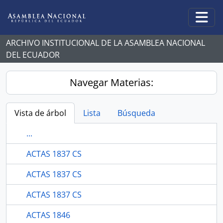
Skip to main content
Togg
ARCHIVO INSTITUCIONAL DE LA ASAMBLEA NACIONAL
DEL ECUADOR
Navegar Materias:
Vista de árbol
Lista
Búsqueda
...
ACTAS 1837 CS
ACTAS 1837 CS
ACTAS 1837 CS
ACTAS 1846