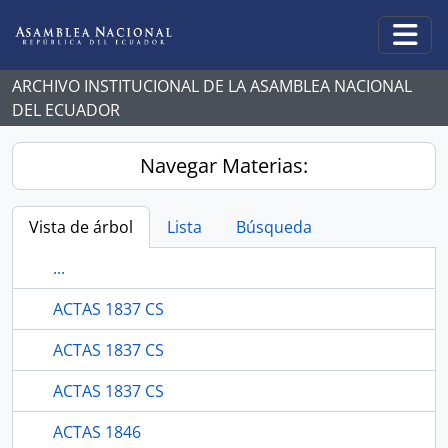
Skip to main content
Togg
ARCHIVO INSTITUCIONAL DE LA ASAMBLEA NACIONAL
DEL ECUADOR
Navegar Materias:
Vista de árbol
Lista
Búsqueda
...
ACTAS 1837 CS
ACTAS 1837 CS
ACTAS 1837 CS
ACTAS 1846