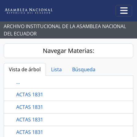
Skip to main content
Togg
ARCHIVO INSTITUCIONAL DE LA ASAMBLEA NACIONAL
DEL ECUADOR
Navegar Materias:
Vista de árbol
Lista
Búsqueda
...
ACTAS 1831
ACTAS 1831
ACTAS 1831
ACTAS 1831