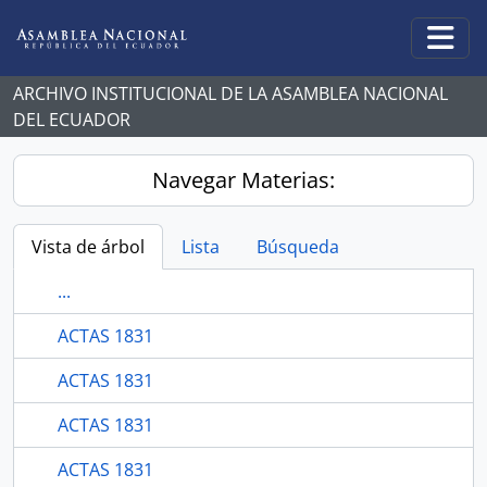
Skip to main content
Togg
ARCHIVO INSTITUCIONAL DE LA ASAMBLEA NACIONAL
DEL ECUADOR
Navegar Materias:
Vista de árbol
Lista
Búsqueda
...
ACTAS 1831
ACTAS 1831
ACTAS 1831
ACTAS 1831