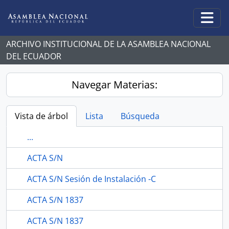
Skip to main content
Togg
ARCHIVO INSTITUCIONAL DE LA ASAMBLEA NACIONAL
DEL ECUADOR
Navegar Materias:
Vista de árbol
Lista
Búsqueda
...
ACTA S/N
ACTA S/N Sesión de Instalación -C
ACTA S/N 1837
ACTA S/N 1837