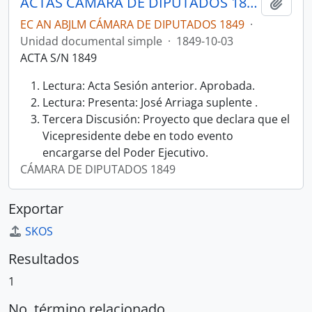
ACTAS CÁMARA DE DIPUTADOS 1849
Añadi
EC AN ABJLM CÁMARA DE DIPUTADOS 1849
·
Unidad documental simple
·
1849-10-03
ACTA S/N 1849
Lectura: Acta Sesión anterior. Aprobada.
Lectura: Presenta: José Arriaga suplente .
Tercera Discusión: Proyecto que declara que el
Vicepresidente debe en todo evento
encargarse del Poder Ejecutivo.
CÁMARA DE DIPUTADOS 1849
Exportar
SKOS
Resultados
1
No. término relacionado