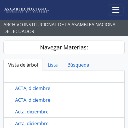
Skip to main content
Togg
ARCHIVO INSTITUCIONAL DE LA ASAMBLEA NACIONAL
DEL ECUADOR
Navegar Materias:
Vista de árbol
Lista
Búsqueda
...
ACTA, diciembre
ACTA, diciembre
Acta, diciembre
Acta, diciembre