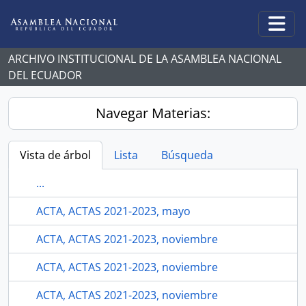
Skip to main content
Togg
ARCHIVO INSTITUCIONAL DE LA ASAMBLEA NACIONAL
DEL ECUADOR
Navegar Materias:
Vista de árbol
Lista
Búsqueda
...
ACTA, ACTAS 2021-2023, mayo
ACTA, ACTAS 2021-2023, noviembre
ACTA, ACTAS 2021-2023, noviembre
ACTA, ACTAS 2021-2023, noviembre