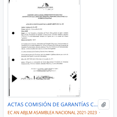
ACTAS COMISIÓN DE GARANTÍAS CONSTITUCIONALES, DERECHOS HUMANOS, DERECHOS COLECTIVOS Y LA INTERCULTURALIDAD 2021-2023
Añadi
EC AN ABJLM ASAMBLEA NACIONAL 2021-2023
·