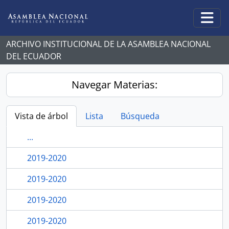
Skip to main content
Togg
ARCHIVO INSTITUCIONAL DE LA ASAMBLEA NACIONAL
DEL ECUADOR
Navegar Materias:
Vista de árbol
Lista
Búsqueda
...
2019-2020
2019-2020
2019-2020
2019-2020