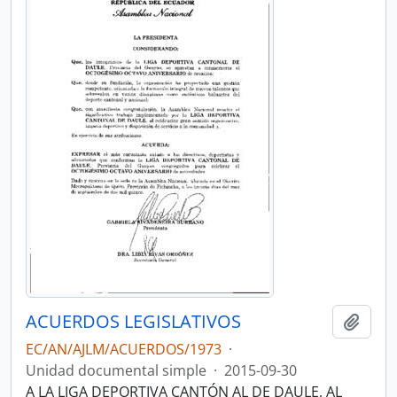
ACUERDOS LEGISLATIVOS
Añadi
EC/AN/AJLM/ACUERDOS/1973
·
Unidad documental simple
·
2015-09-30
A LA LIGA DEPORTIVA CANTÓN AL DE DAULE, AL