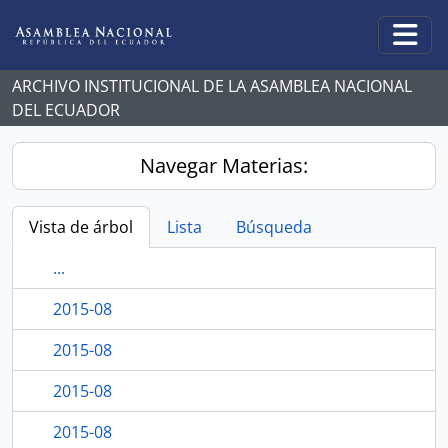
Skip to main content
Togg
ARCHIVO INSTITUCIONAL DE LA ASAMBLEA NACIONAL
DEL ECUADOR
Navegar Materias:
Vista de árbol
Lista
Búsqueda
...
2015-08
2015-08
2015-08
2015-08