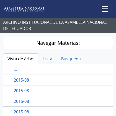
Skip to main content
Togg
ARCHIVO INSTITUCIONAL DE LA ASAMBLEA NACIONAL
DEL ECUADOR
Navegar Materias:
Vista de árbol
Lista
Búsqueda
...
2015-08
2015-08
2015-08
2015-08