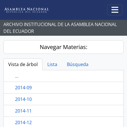
Skip to main content
Togg
ARCHIVO INSTITUCIONAL DE LA ASAMBLEA NACIONAL
DEL ECUADOR
Navegar Materias:
Vista de árbol
Lista
Búsqueda
...
2014-09
2014-10
2014-11
2014-12