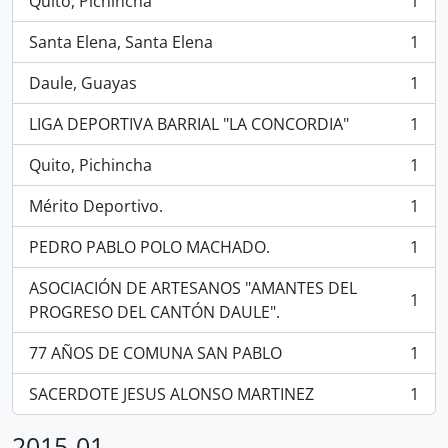
Quito, Pichincha
1
, 1 resultados
Santa Elena, Santa Elena
1
, 1 resultados
Daule, Guayas
1
, 1 resultados
LIGA DEPORTIVA BARRIAL "LA CONCORDIA"
1
, 1 resultados
Quito, Pichincha
1
, 1 resultados
Mérito Deportivo.
1
, 1 resultados
PEDRO PABLO POLO MACHADO.
1
, 1 resultados
ASOCIACIÓN DE ARTESANOS "AMANTES DEL
1
, 1 resultados
PROGRESO DEL CANTÓN DAULE".
77 AÑOS DE COMUNA SAN PABLO
1
, 1 resultados
SACERDOTE JESUS ALONSO MARTINEZ
1
, 1 resultados
2015-01