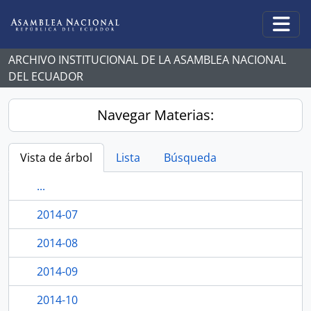
Skip to main content
Togg
ARCHIVO INSTITUCIONAL DE LA ASAMBLEA NACIONAL
DEL ECUADOR
Navegar Materias:
Vista de árbol
Lista
Búsqueda
...
2014-07
2014-08
2014-09
2014-10