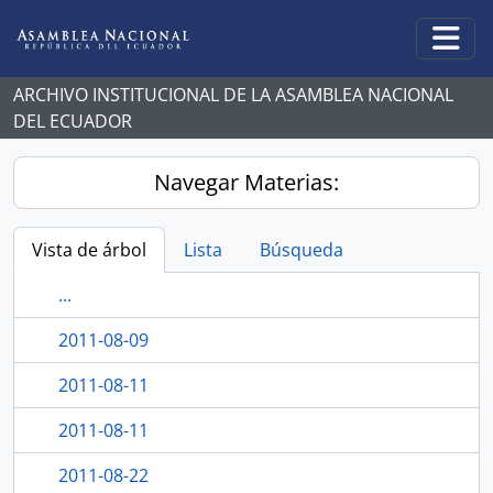
Skip to main content
Togg
ARCHIVO INSTITUCIONAL DE LA ASAMBLEA NACIONAL
DEL ECUADOR
Navegar Materias:
Vista de árbol
Lista
Búsqueda
...
2011-08-09
2011-08-11
2011-08-11
2011-08-22