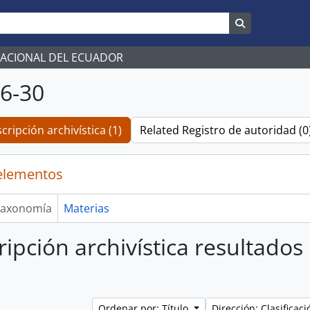
Search in br
NACIONAL DEL ECUADOR
6-30
cripción archivística (1)
Related Registro de autoridad (0
elementos
axonomía
Materias
ripción archivística resultados
Ordenar por: Título
Dirección: Clasifica