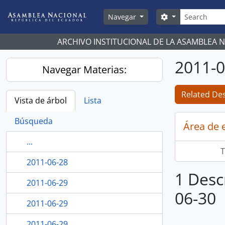
Skip to main content
Búsqueda
Search options
Navegar
ARCHIVO INSTITUCIONAL DE LA ASAMBLEA 
2011-0
Navegar Materias:
Related Des
Vista de árbol
Lista
Búsqueda
Área de 
...
T
2011-06-28
1 Desc
2011-06-29
06-30
2011-06-29
2011-06-29