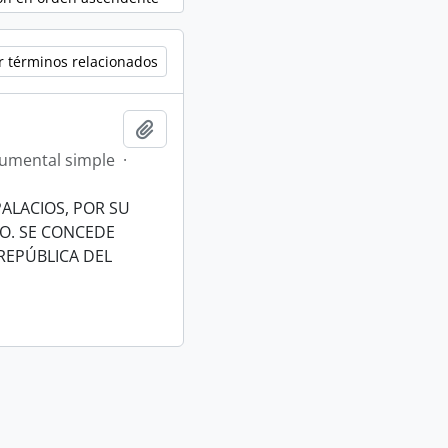
r términos relacionados
Añadir al portapapeles
umental simple
·
PALACIOS, POR SU
O. SE CONCEDE
REPÚBLICA DEL