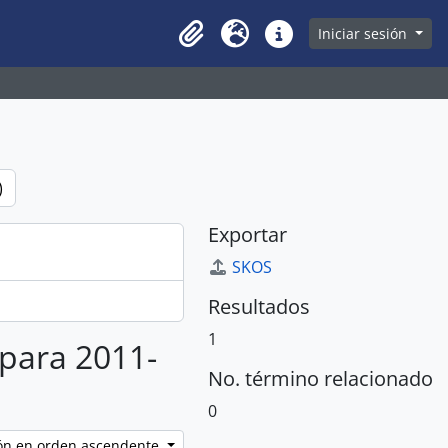
owse page
Iniciar sesión
Clipboard
Idioma
Enlaces rápidos
)
Exportar
SKOS
Resultados
1
 para 2011-
No. término relacionado
0
ción en orden ascendente