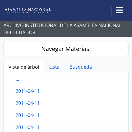
Skip to main content
Togg
ARCHIVO INSTITUCIONAL DE LA ASAMBLEA NACIONAL
DEL ECUADOR
Navegar Materias:
Vista de árbol
Lista
Búsqueda
...
2011-04-11
2011-04-11
2011-04-11
2011-04-11