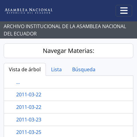
Skip to main content
Togg
ARCHIVO INSTITUCIONAL DE LA ASAMBLEA NACIONAL
DEL ECUADOR
Navegar Materias:
Vista de árbol
Lista
Búsqueda
...
2011-03-22
2011-03-22
2011-03-23
2011-03-25