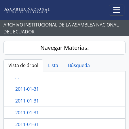
Skip to main content
Togg
ARCHIVO INSTITUCIONAL DE LA ASAMBLEA NACIONAL
DEL ECUADOR
Navegar Materias:
Vista de árbol
Lista
Búsqueda
...
2011-01-31
2011-01-31
2011-01-31
2011-01-31