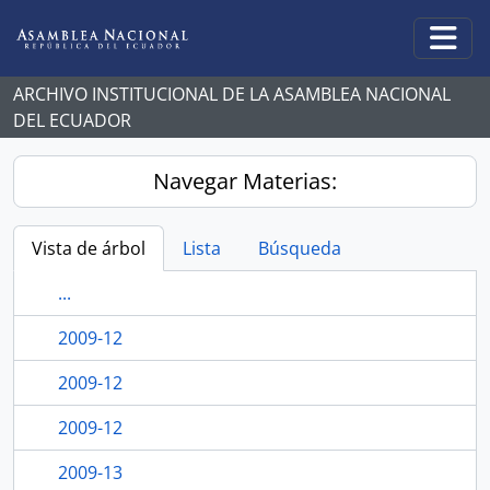
Skip to main content
Togg
ARCHIVO INSTITUCIONAL DE LA ASAMBLEA NACIONAL
DEL ECUADOR
Navegar Materias:
Vista de árbol
Lista
Búsqueda
...
2009-12
2009-12
2009-12
2009-13