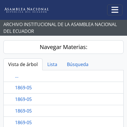
Skip to main content
Togg
ARCHIVO INSTITUCIONAL DE LA ASAMBLEA NACIONAL
DEL ECUADOR
Navegar Materias:
Vista de árbol
Lista
Búsqueda
...
1869-05
1869-05
1869-05
1869-05