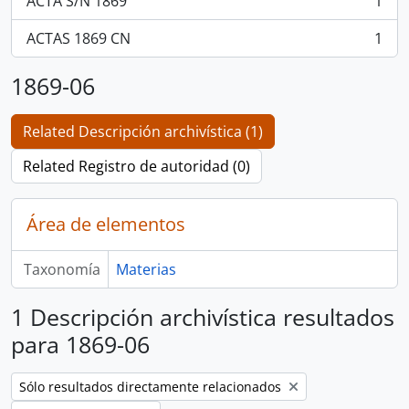
ACTA S/N 1869
1
, 1 resultados
ACTAS 1869 CN
1
, 1 resultados
1869-06
Related Descripción archivística (1)
Related Registro de autoridad (0)
Área de elementos
Taxonomía
Materias
1 Descripción archivística resultados
para 1869-06
Remove filter:
Sólo resultados directamente relacionados