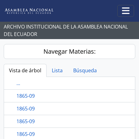
Skip to main content
Togg
ARCHIVO INSTITUCIONAL DE LA ASAMBLEA NACIONAL
DEL ECUADOR
Navegar Materias:
Vista de árbol
Lista
Búsqueda
...
1865-09
1865-09
1865-09
1865-09