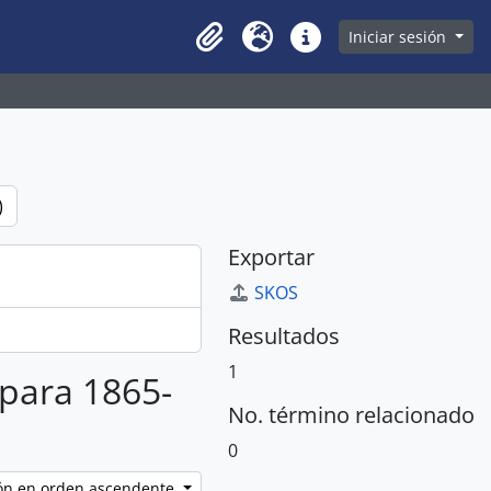
owse page
Iniciar sesión
Clipboard
Idioma
Enlaces rápidos
)
Exportar
SKOS
Resultados
1
 para 1865-
No. término relacionado
0
ción en orden ascendente