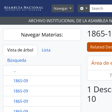
Skip to main content
Búsqueda
Search options
Navegar
ARCHIVO INSTITUCIONAL DE LA ASAMBLEA 
1865-
Navegar Materias:
Related Des
Vista de árbol
Lista
Búsqueda
Área de 
...
T
1865-09
1 Desc
1865-09
10
1865-09
1865-09