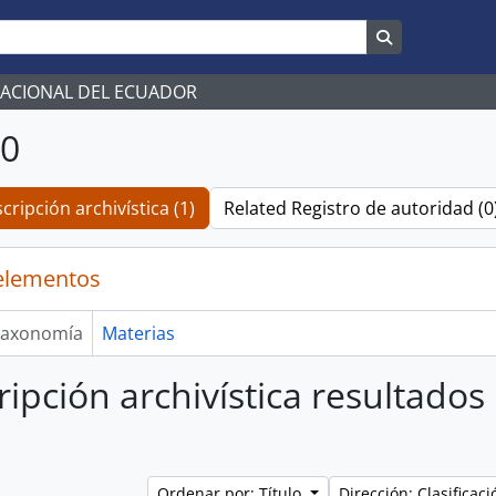
Search in br
NACIONAL DEL ECUADOR
10
cripción archivística (1)
Related Registro de autoridad (0
elementos
axonomía
Materias
ripción archivística resultados
Ordenar por: Título
Dirección: Clasifica