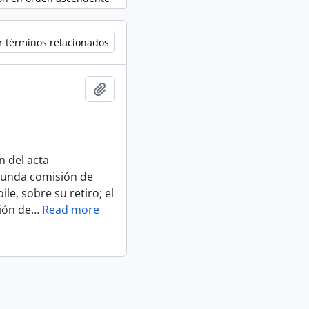
r términos relacionados
Añadir al portapapeles
 del acta
egunda comisión de
le, sobre su retiro; el
ión de
…
Read more