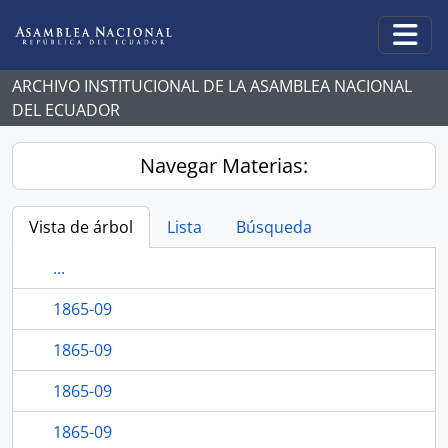
Skip to main content
Togg
ARCHIVO INSTITUCIONAL DE LA ASAMBLEA NACIONAL
DEL ECUADOR
Navegar Materias:
Vista de árbol
Lista
Búsqueda
...
1865-09
1865-09
1865-09
1865-09