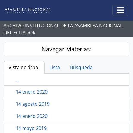
Skip to main content
Togg
ARCHIVO INSTITUCIONAL DE LA ASAMBLEA NACIONAL
DEL ECUADOR
Navegar Materias:
Vista de árbol
Lista
Búsqueda
...
14 enero 2020
14 agosto 2019
14 enero 2020
14 mayo 2019