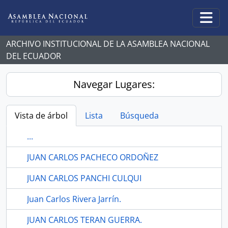
Skip to main content
Togg
ARCHIVO INSTITUCIONAL DE LA ASAMBLEA NACIONAL
DEL ECUADOR
Navegar Lugares:
Vista de árbol
Lista
Búsqueda
...
JUAN CARLOS PACHECO ORDOÑEZ
JUAN CARLOS PANCHI CULQUI
Juan Carlos Rivera Jarrín.
JUAN CARLOS TERAN GUERRA.