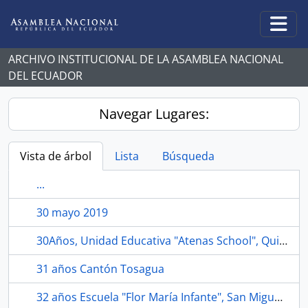
Skip to main content
Togg
ARCHIVO INSTITUCIONAL DE LA ASAMBLEA NACIONAL
DEL ECUADOR
Navegar Lugares:
Vista de árbol
Lista
Búsqueda
...
30 mayo 2019
30Años, Unidad Educativa "Atenas School", Quito.
31 años Cantón Tosagua
32 años Escuela "Flor María Infante", San Miguel, Bolívar.