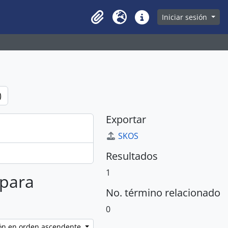
owse page
Iniciar sesión
Clipboard
Idioma
Enlaces rápidos
)
Exportar
SKOS
Resultados
1
 para
No. término relacionado
0
ción en orden ascendente