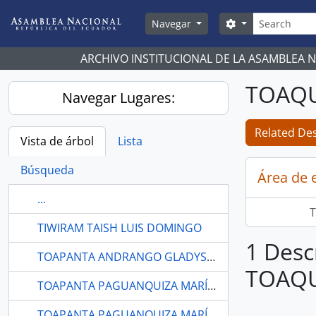
Skip to main content
Búsqueda
Search options
Navegar
ARCHIVO INSTITUCIONAL DE LA ASAMBLEA 
TOAQU
Navegar Lugares:
Related Des
Vista de árbol
Lista
Búsqueda
Área de 
...
T
TIWIRAM TAISH LUIS DOMINGO
1 Desc
TOAPANTA ANDRANGO GLADYS IVON
TOAQU
TOAPANTA PAGUANQUIZA MARÍA MERCEDES
TOAPANTA PAGUANQUIZA MARÍA MERCEDES