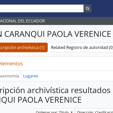
Search in br
NACIONAL DEL ECUADOR
 CARANQUI PAOLA VERENICE
cripción archivística (1)
Related Registro de autoridad (0
elementos
axonomía
Lugares
ripción archivística resultad
QUI PAOLA VERENICE
Ordenar por: Título
Dirección: Clasifica