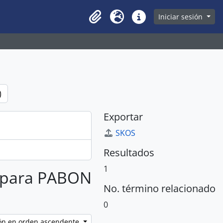
owse page
Iniciar sesión
Clipboard
Idioma
Enlaces rápidos
)
Exportar
SKOS
Resultados
1
os para PABON
No. término relacionado
0
ción en orden ascendente