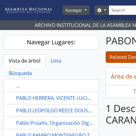
Skip to main content
Búsqueda
Search options
Navegar
ARCHIVO INSTITUCIONAL DE LA ASAMBLEA 
PABON
Navegar Lugares:
Related Des
Vista de árbol
Lista
Búsqueda
Área de 
...
T
PABLO HERRERA, VICENTE LUCIO SALAZAR, MINISTRO DE HACIENDA , AGUSTÍN GUERRERO.
1 Desc
PABLO LEOPOLDO REECE DOUSDEBES
CARAN
Pablo Proaño, Organización DIgnidad y Derecho
PABLO RAMIRO MONTENEGRO ZALDUMBIDE