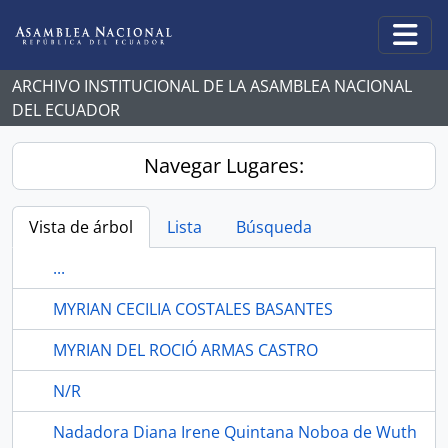
Skip to main content
Togg
ARCHIVO INSTITUCIONAL DE LA ASAMBLEA NACIONAL
DEL ECUADOR
Navegar Lugares:
Vista de árbol
Lista
Búsqueda
...
MYRIAN CECILIA COSTALES BASANTES
MYRIAN DEL ROCIÓ ARMAS CASTRO
N/R
Nadadora Diana Irene Quintana Noboa de Wuth