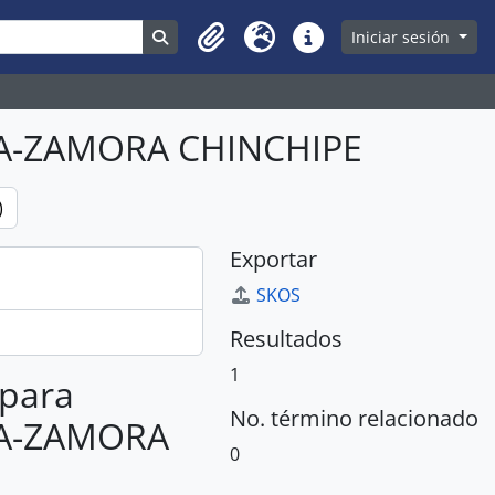
Search in browse page
Iniciar sesión
Clipboard
Idioma
Enlaces rápidos
A-ZAMORA CHINCHIPE
)
Exportar
SKOS
Resultados
1
 para
No. término relacionado
A-ZAMORA
0