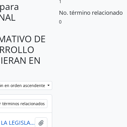
1
 para
No. término relacionado
ONAL
0
MATIVO DE
ARROLLO
IERAN EN
ción en orden ascendente
r términos relacionados
ACTAS CONSEJO ADMINISTRATIVO DE LA LEGISLATURA-CAL 2017-2019
Añadir al portapapeles