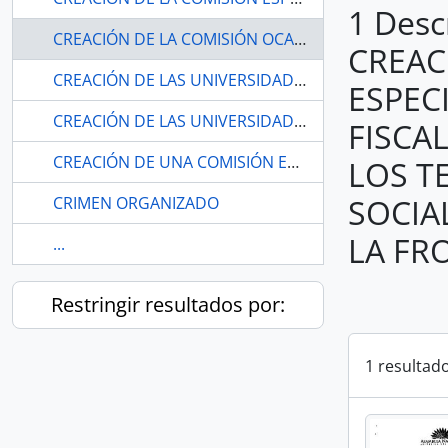
1 Desc
CREACIÓN DE LA COMISIÓN OCASIONAL ESPECIAL PARA LA SUPERVISIÓN Y FISCALIZACIÓN Y DESARROLLO NORMATIVO DE LOS TEMAS DE LA SEGURIDAD, DESARROLLO SOCIAL Y ECONÓMICO QUE SE REQUIERAN EN LA FRONTERA NORTE.
CREAC
CREACIÓN DE LAS UNIVERSIDADES
ESPEC
CREACIÓN DE LAS UNIVERSIDADES
FISCA
CREACIÓN DE UNA COMISIÓN ESPECIALIZADA PARA ATENDER NORMAS SOBRE NIÑEZ Y ADOLESCENCIA
LOS T
SOCIA
CRIMEN ORGANIZADO
LA FR
...
Restringir resultados por:
1 resultad