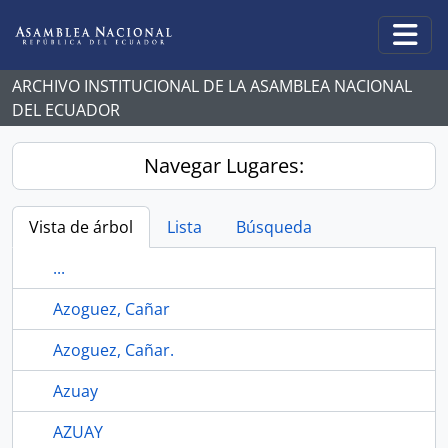
Skip to main content
Togg
ARCHIVO INSTITUCIONAL DE LA ASAMBLEA NACIONAL
DEL ECUADOR
Navegar Lugares:
Vista de árbol
Lista
Búsqueda
...
Azoguez, Cañar
Azoguez, Cañar.
Azuay
AZUAY