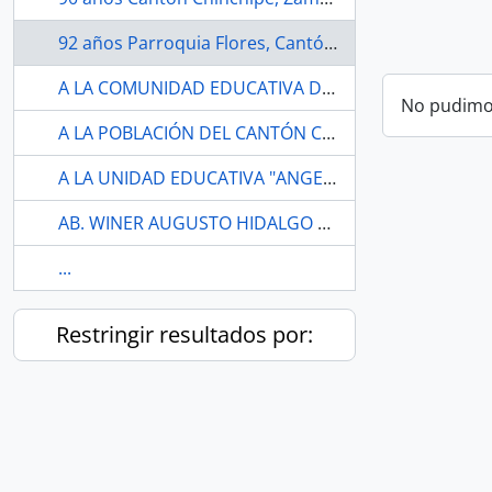
92 años Parroquia Flores, Cantón Riobamba, Chimborazo.
A LA COMUNIDAD EDUCATIVA DEL INSTITUTO SUPERIOR TECNOLOGICO "DANIEL ALVAREZ BURNEO".
No pudimos
A LA POBLACIÓN DEL CANTÓN COLIMES, AL CELEBRAR 27 AÑOS DE CREACIÓN.
A LA UNIDAD EDUCATIVA "ANGEL POLIBIO CHAVES"
AB. WINER AUGUSTO HIDALGO ZAMBRANO.
...
Restringir resultados por: