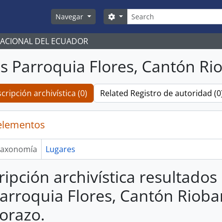
Búsqueda
Search options
Navegar
NACIONAL DEL ECUADOR
s Parroquia Flores, Cantón R
cripción archivística (0)
Related Registro de autoridad (0
elementos
axonomía
Lugares
ripción archivística resultados
arroquia Flores, Cantón Riob
orazo.