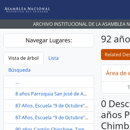
Skip to main content
ARCHIVO INSTITUCIONAL DE LA ASAMBLEA 
92 año
Navegar Lugares:
Related Des
Vista de árbol
Lista
Búsqueda
Área de 
...
T
8 años Parroquia San José de Ancón, Santa Elena.
0 Desc
87 Años, Escuela "9 de Octubre", Ibarra.
años P
87 Años, Escuela "9 de Octubre", Imbabura, Ibarra.
Chimb
90 años Cantón Chinchipe, Zamora Chinchipe.