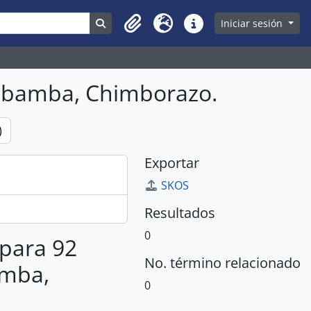
Search in browse page
Iniciar sesión
Clipboard
Idioma
Enlaces rápidos
iobamba, Chimborazo.
)
Exportar
SKOS
Resultados
0
 para 92
No. término relacionado
amba,
0