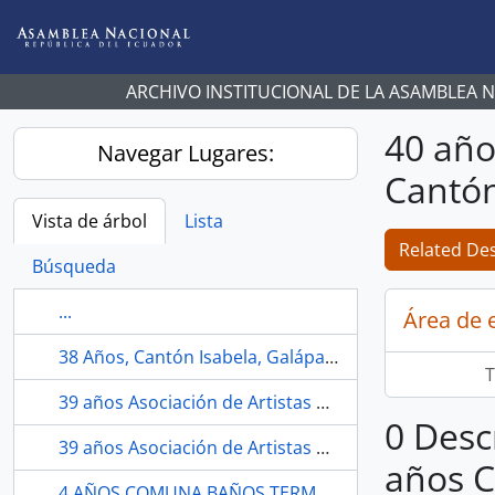
Skip to main content
ARCHIVO INSTITUCIONAL DE LA ASAMBLEA 
40 año
Navegar Lugares:
Cantón
Vista de árbol
Lista
Related Des
Búsqueda
...
Área de 
38 Años, Cantón Isabela, Galápagos.
T
39 años Asociación de Artistas Profesionales de imbabura, Ibarra.
0 Desc
39 años Asociación de Artistas Profesionales de Imbabura, Ibarra.
años C
4 AÑOS COMUNA BAÑOS TERMALES DE SAN VICENTE.