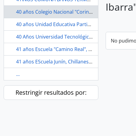
Ibarra
40 años Colegio Nacional "Corina Parral de Velasco Ibarra", Cantón Chimbo, Bolivar.
40 años Unidad Educativa Particular Bilingüe "Liceo Panamericano", Guayaquil.
40 Años Universidad Tecnológica Equinoccial "UTE", Quito.
No pudimos
41 años Escuela "Camino Real", Cantón San Miguel, Bolívar.
41 años EScuela Junín, Chillanes, Bolívar
...
Restringir resultados por: