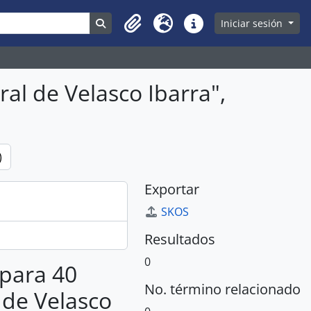
Search in browse page
Iniciar sesión
Clipboard
Idioma
Enlaces rápidos
al de Velasco Ibarra",
)
Exportar
SKOS
Resultados
0
 para 40
No. término relacionado
 de Velasco