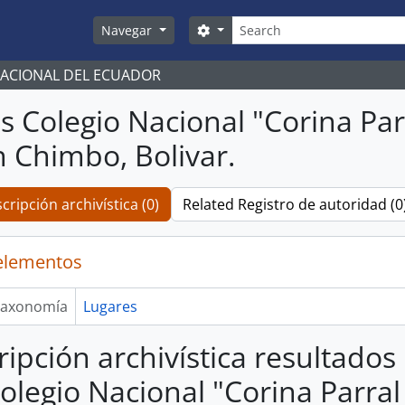
Búsqueda
Search options
Navegar
NACIONAL DEL ECUADOR
s Colegio Nacional "Corina Parr
 Chimbo, Bolivar.
cripción archivística (0)
Related Registro de autoridad (0
elementos
axonomía
Lugares
ripción archivística resultados
olegio Nacional "Corina Parral