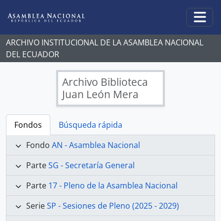
Skip to main content
Togg
ARCHIVO INSTITUCIONAL DE LA ASAMBLEA NACIONAL
DEL ECUADOR
Archivo Biblioteca
Juan León Mera
Fondos
Búsqueda rápida
Fondo
AN - Asamblea Nacional
Parte
SG - Secretaría General
Parte
17 - Pleno de la Asamblea Nacional
Serie
SP - Sesiones de Pleno (2025 - 2029)