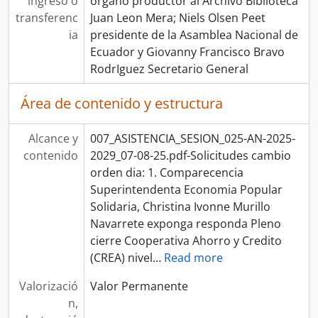
ingreso o
organo productor al Archivo Biblioteca
transferenc
Juan Leon Mera; Niels Olsen Peet
ia
presidente de la Asamblea Nacional de
Ecuador y Giovanny Francisco Bravo
RodrIguez Secretario General
Área de contenido y estructura
Alcance y
007_ASISTENCIA_SESION_025-AN-2025-
contenido
2029_07-08-25.pdf-Solicitudes cambio
orden dia: 1. Comparecencia
Superintendenta Economia Popular
Solidaria, Christina Ivonne Murillo
Navarrete exponga responda Pleno
cierre Cooperativa Ahorro y Credito
(CREA) nivel
…
Read more
Valorizació
Valor Permanente
n,