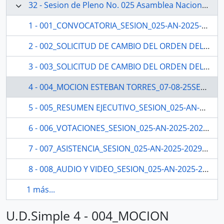
32 - Sesion de Pleno No. 025 Asamblea Nacional 2025-2027
1 - 001_CONVOCATORIA_SESION_025-AN-2025-2029_05-08-25SESION DEL PLENO N 025 ASAMBLEA NACIONAL 2025-2027
2 - 002_SOLICITUD DE CAMBIO DEL ORDEN DEL DIA ROQUE ORDOÑEZ_05-08-25 SESION DEL PLENO N 025 ASAMBLEA NACIONAL 2025-2027
3 - 003_SOLICITUD DE CAMBIO DEL ORDEN DEL DIA SILVIA NUÑEZ_06-08-25SESION DEL PLENO N 025 ASAMBLEA NACIONAL 2025-2027
4 - 004_MOCION ESTEBAN TORRES_07-08-25SESION DEL PLENO N 025 ASAMBLEA NACIONAL 2025-2027
5 - 005_RESUMEN EJECUTIVO_SESION_025-AN-2025-2029SESION DEL PLENO N 025 ASAMBLEA NACIONAL 2025-2027
6 - 006_VOTACIONES_SESION_025-AN-2025-2029_07-08-25SESION DEL PLENO N 025 ASAMBLEA NACIONAL 2025-2027
7 - 007_ASISTENCIA_SESION_025-AN-2025-2029_07-08-25SESION DEL PLENO N 025 ASAMBLEA NACIONAL 2025-2027
8 - 008_AUDIO Y VIDEO_SESION_025-AN-2025-2029_07-08-25SESION DEL PLENO N 025 ASAMBLEA NACIONAL 2025-2027
1 más...
U.D.Simple 4 - 004_MOCION