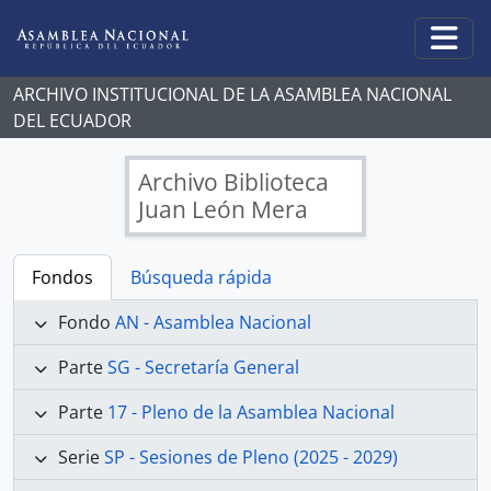
Skip to main content
Togg
ARCHIVO INSTITUCIONAL DE LA ASAMBLEA NACIONAL
DEL ECUADOR
Archivo Biblioteca
Juan León Mera
Fondos
Búsqueda rápida
Fondo
AN - Asamblea Nacional
Parte
SG - Secretaría General
Parte
17 - Pleno de la Asamblea Nacional
Serie
SP - Sesiones de Pleno (2025 - 2029)