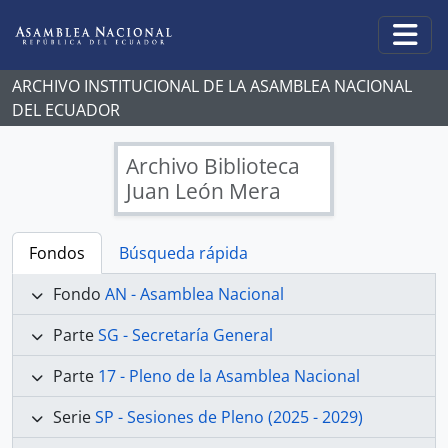
Skip to main content
Togg
ARCHIVO INSTITUCIONAL DE LA ASAMBLEA NACIONAL
DEL ECUADOR
Archivo Biblioteca
Juan León Mera
Fondos
Búsqueda rápida
Fondo
AN - Asamblea Nacional
Parte
SG - Secretaría General
Parte
17 - Pleno de la Asamblea Nacional
Serie
SP - Sesiones de Pleno (2025 - 2029)