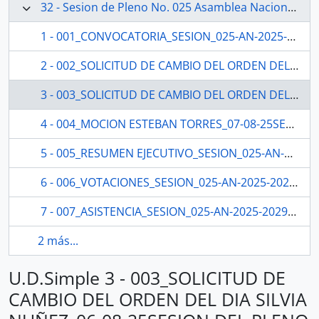
32 - Sesion de Pleno No. 025 Asamblea Nacional 2025-2027
1 - 001_CONVOCATORIA_SESION_025-AN-2025-2029_05-08-25SESION DEL PLENO N 025 ASAMBLEA NACIONAL 2025-2027
2 - 002_SOLICITUD DE CAMBIO DEL ORDEN DEL DIA ROQUE ORDOÑEZ_05-08-25 SESION DEL PLENO N 025 ASAMBLEA NACIONAL 2025-2027
3 - 003_SOLICITUD DE CAMBIO DEL ORDEN DEL DIA SILVIA NUÑEZ_06-08-25SESION DEL PLENO N 025 ASAMBLEA NACIONAL 2025-2027
4 - 004_MOCION ESTEBAN TORRES_07-08-25SESION DEL PLENO N 025 ASAMBLEA NACIONAL 2025-2027
5 - 005_RESUMEN EJECUTIVO_SESION_025-AN-2025-2029SESION DEL PLENO N 025 ASAMBLEA NACIONAL 2025-2027
6 - 006_VOTACIONES_SESION_025-AN-2025-2029_07-08-25SESION DEL PLENO N 025 ASAMBLEA NACIONAL 2025-2027
7 - 007_ASISTENCIA_SESION_025-AN-2025-2029_07-08-25SESION DEL PLENO N 025 ASAMBLEA NACIONAL 2025-2027
2 más...
U.D.Simple 3 - 003_SOLICITUD DE
CAMBIO DEL ORDEN DEL DIA SILVIA