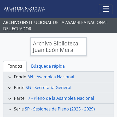
Skip to main content
Togg
ARCHIVO INSTITUCIONAL DE LA ASAMBLEA NACIONAL
DEL ECUADOR
Archivo Biblioteca
Juan León Mera
Fondos
Búsqueda rápida
Fondo
AN - Asamblea Nacional
Parte
SG - Secretaría General
Parte
17 - Pleno de la Asamblea Nacional
Serie
SP - Sesiones de Pleno (2025 - 2029)