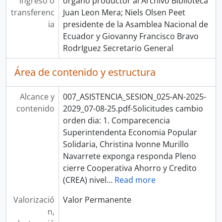
ingreso o
organo productor al Archivo Biblioteca
transferenc
Juan Leon Mera; Niels Olsen Peet
ia
presidente de la Asamblea Nacional de
Ecuador y Giovanny Francisco Bravo
RodrIguez Secretario General
Área de contenido y estructura
Alcance y
007_ASISTENCIA_SESION_025-AN-2025-
contenido
2029_07-08-25.pdf-Solicitudes cambio
orden dia: 1. Comparecencia
Superintendenta Economia Popular
Solidaria, Christina Ivonne Murillo
Navarrete exponga responda Pleno
cierre Cooperativa Ahorro y Credito
(CREA) nivel
…
Read more
Valorizació
Valor Permanente
n,