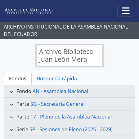
Skip to main content
Togg
ARCHIVO INSTITUCIONAL DE LA ASAMBLEA NACIONAL
DEL ECUADOR
Archivo Biblioteca
Juan León Mera
Fondos
Búsqueda rápida
Fondo
AN - Asamblea Nacional
Parte
SG - Secretaría General
Parte
17 - Pleno de la Asamblea Nacional
Serie
SP - Sesiones de Pleno (2025 - 2029)